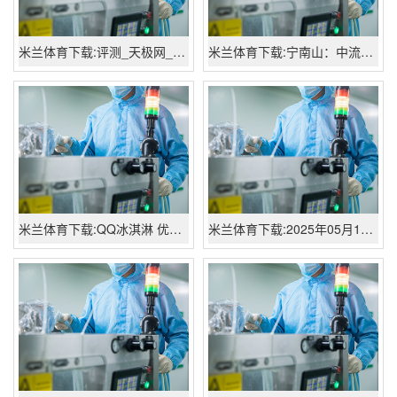
米兰体育下载:评测_天极网_专业IT门户
米兰体育下载:宁南山：中流砥柱——2017年中国制造业发展简析
米兰体育下载:QQ冰淇淋 优惠方针
米兰体育下载:2025年05月10日B