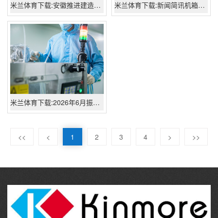
米兰体育下载:安徽推进建造多个大型砂石项目
米兰体育下载:新闻简讯机箱电源_DIY电脑硬件频道-YESKY天极网
米兰体育下载:2026年6月振动电机厂家推荐指南：微型振动电机YZSZGY三相异步YZD公司优选！
<<
<
1
2
3
4
>
>>