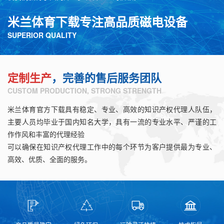
米兰体育下载专注高品质磁电设备
SUPERIOR QUALITY
定制生产
，完善的售后服务团队
CUSTOM PRODUCTION, STRONG STRENGTH
米兰体育官方下载具有稳定、专业、高效的知识产权代理人队伍，
主要人员均毕业于国内知名大学，具有一流的专业水平、严谨的工
作作风和丰富的代理经验
可以确保在知识产权代理工作中的每个环节为客户提供最为专业、
高效、优质、全面的服务。