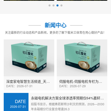
新闻中心
关注最新的行业动态和产品新闻，更多的了解下载米兰体育在用心做好产品！
深度家电智慧生活频道_天极网
伺服电机-伺服电机专栏为您展示的动态 - OFweek机器人网
DATE：2026-07-31
DATE：2026-07-29
永磁电机解决方案全球渗透率预期仅64%嘉轩智能工业中长期增长存隐忧港E声
DATE
招股书显示，根据弗若斯特沙利文的预测，2026—2030
2026-07-31
年永磁细分行业复合增速26.3