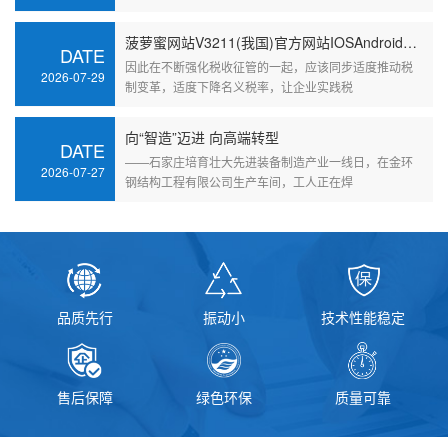
菠萝蜜网站V3211(我国)官方网站IOSAndroid通用版
DATE
因此在不断强化税收征管的一起，应该同步适度推动税
2026-07-29
制变革，适度下降名义税率，让企业实践税
向“智造”迈进 向高端转型
DATE
——石家庄培育壮大先进装备制造产业一线日，在金环
2026-07-27
钢结构工程有限公司生产车间，工人正在焊
品质先行
振动小
技术性能稳定
售后保障
绿色环保
质量可靠