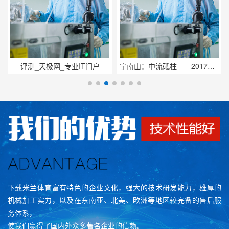
评测_天极网_专业IT门户
宁南山：中流砥柱——2017年中国制造业发展简析
下载米兰体育富有特色的企业文化，强大的技术研发能力，雄厚的
机械加工实力，以及在东南亚、北美、欧洲等地区较完备的售后服
务体系，
使我们赢得了国内外众多著名企业的信赖。